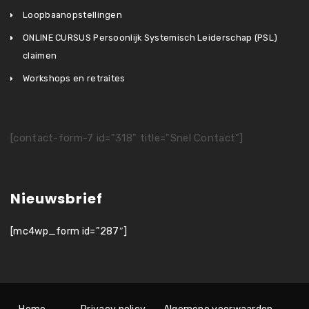
Loopbaanopstellingen
ONLINE CURSUS Persoonlijk Systemisch Leiderschap (PSL)
claimen
Workshops en retraites
[contact-form-7 id="318" title="Snel Contact"]
Nieuwsbrief
[mc4wp_form id=”287″]