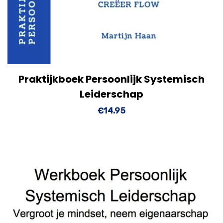
Praktijkboek Persoonlijk Systemisch
View Details
Toevoegen aan
Leiderschap
winkelwagen
€
14.95