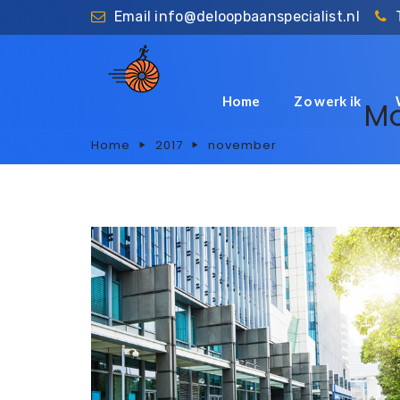
Email
info@deloopbaanspecialist.nl
Home
Zo werk ik
Mo
Home
2017
november