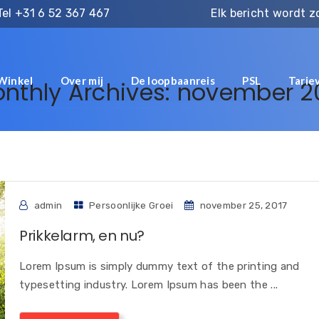
Tel
+31 6 52 367 467
Elk bericht wordt 
Winkel
Over mij
De loopbaanreis
PSL
Tarie
nthly Archives: november 2
admin
Persoonlijke Groei
november 25, 2017
Prikkelarm, en nu?
Lorem Ipsum is simply dummy text of the printing and
typesetting industry. Lorem Ipsum has been the ...