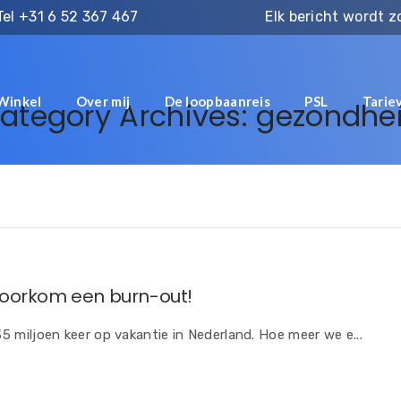
Tel
+31 6 52 367 467
Elk bericht wordt 
Winkel
Over mij
De loopbaanreis
PSL
Tarie
ategory Archives: gezondhe
 voorkom een burn-out!
35 miljoen keer op vakantie in Nederland. Hoe meer we e...