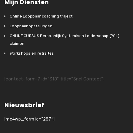
Mijn Diensten
Online Loopbaancoaching traject
Loopbaanopstellingen
ONLINE CURSUS Persoonlijk Systemisch Leiderschap (PSL)
claimen
Workshops en retraites
[contact-form-7 id="318" title="Snel Contact"]
Nieuwsbrief
[mc4wp_form id=”287″]